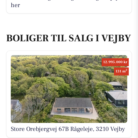
her
BOLIGER TIL SALG I VEJBY
12.995.000 kr
2
131 m
Store Orebjergvej 67B Rågeleje, 3210 Vejby