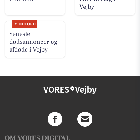
Vejby
MINDEORD
Seneste
dødsannoncer og
afdøde i Vejby
VORES
Vejby
OM VORES DIGITAL