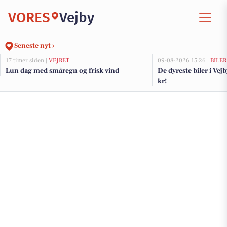
VORES
Vejby
Seneste nyt ›
17 timer siden |
VEJRET
09-08-2026 15:26 |
BILER
Lun dag med småregn og frisk vind
De dyreste biler i Vejb
kr!