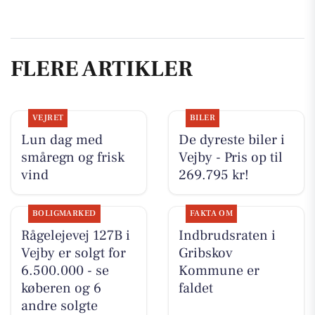
FLERE ARTIKLER
VEJRET
BILER
Lun dag med
De dyreste biler i
småregn og frisk
Vejby - Pris op til
vind
269.795 kr!
BOLIGMARKED
FAKTA OM
Rågelejevej 127B i
Indbrudsraten i
Vejby er solgt for
Gribskov
6.500.000 - se
Kommune er
køberen og 6
faldet
andre solgte