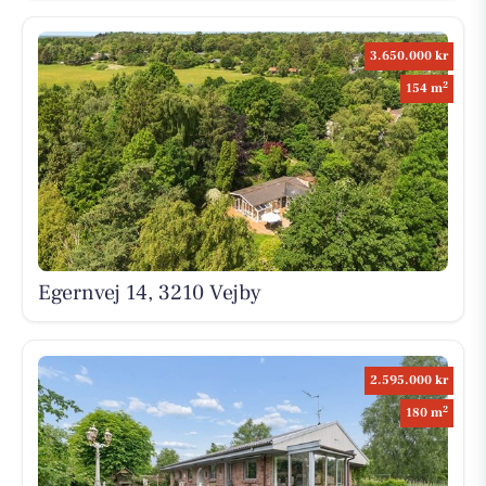
3.650.000 kr
2
154 m
Egernvej 14, 3210 Vejby
2.595.000 kr
2
180 m