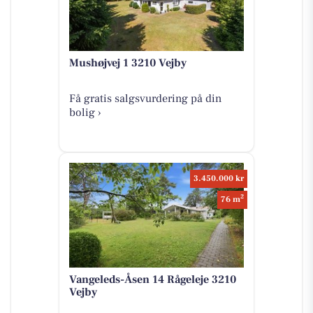
Mushøjvej 1 3210 Vejby
Få gratis salgsvurdering på din
bolig ›
3.450.000 kr
2
76 m
Vangeleds-Åsen 14 Rågeleje 3210
Vejby