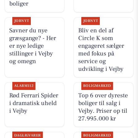
boliger
JOBNYT
JOBNYT
Savner du nye
Bliv en del af
græsgange? - Her
Circle K som
er nye ledige
engageret sælger
stillinger i Vejby
med fokus på
og omegn
service og
udvikling i Vejby
ALARM112
BOLIGMARKED
Rød Ferrari Spider
Top 6 over dyreste
i dramatisk uheld
boliger til salg i
i Vejby
Vejby. Priser op til
27.995.000 kr
DAGLIGVARER
BOLIGMARKED