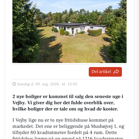
Del artikel
Søndag d. 09. aug. 2026 - kl. 13:02
2 nye boliger er kommet til salg den seneste uge i
Vejby. Vi giver dig her det fulde overblik over,
hvilke boliger der er tale om og hvad de koster.
I Vejby lige nu er to nye fritidshuse kommet på
markedet. Det ene er beliggende på Mushøjvej 1, og
tilbyder 80 kvadratmeter fordelt på 4 rum. Dette
fritidshus ligger på en grund på 1216 kvadratmeter