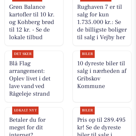
Grøn Balance
Rughaven 7 er til
kartofler til 10 kr.
salg for kun
og Kohberg brød
1.735.000 kr.: Se
til 12 kr. - Se de
de billigste boliger
lokale tilbud
til salg i Vejby her
DET SKER
BILER
Blå Flag
10 dyreste biler til
arrangement:
salg i nærheden af
Oplev livet i det
Gribskov
lave vand ved
Kommune
Rågeleje strand
LOKALT NYT
BILER
Betaler du for
Pris op til 289.495
meget for dit
kr! Se de dyreste
internet?
biler til salg i