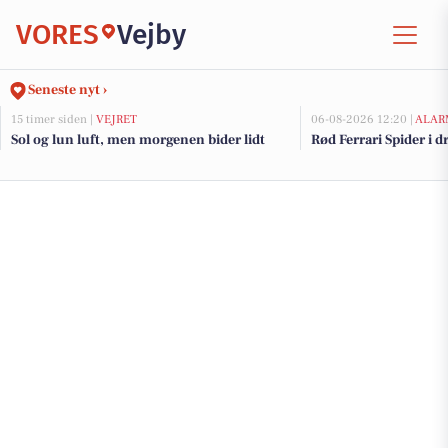
VORES
Vejby
Seneste nyt ›
15 timer siden |
VEJRET
06-08-2026 12:20 |
ALAR
Sol og lun luft, men morgenen bider lidt
Rød Ferrari Spider i d