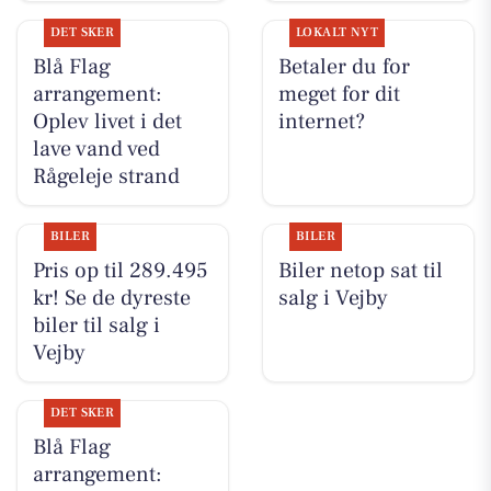
DET SKER
LOKALT NYT
Blå Flag
Betaler du for
arrangement:
meget for dit
Oplev livet i det
internet?
lave vand ved
Rågeleje strand
BILER
BILER
Pris op til 289.495
Biler netop sat til
kr! Se de dyreste
salg i Vejby
biler til salg i
Vejby
DET SKER
Blå Flag
arrangement: