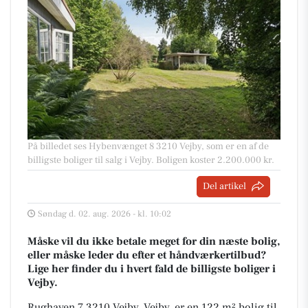
På billedet ses Hybenvænget 8 3210 Vejby, som er en af de
billigste boliger til salg i Vejby. Boligen koster 2.200.000 kr.
Del artikel
Søndag d. 02. aug. 2026 - kl. 10:02
Måske vil du ikke betale meget for din næste bolig,
eller måske leder du efter et håndværkertilbud?
Lige her finder du i hvert fald de billigste boliger i
Vejby.
Rughaven 7 3210 Vejby, Vejby, er en 122 m² bolig til