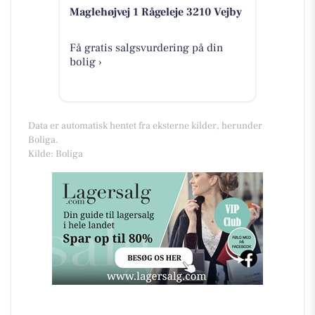
Maglehøjvej 1 Rågeleje 3210 Vejby
Få gratis salgsvurdering på din
bolig ›
Data er automatisk hentet fra eksterne kilder, herunder
Boliga.
Kilde: Boliga