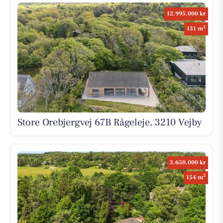
12.995.000 kr
2
131 m
Store Orebjergvej 67B Rågeleje, 3210 Vejby
3.650.000 kr
2
154 m