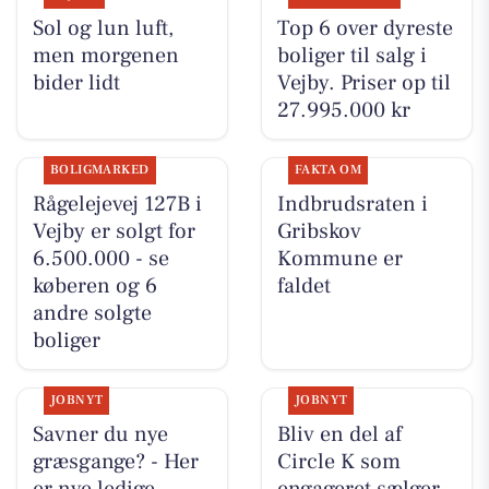
Sol og lun luft,
Top 6 over dyreste
men morgenen
boliger til salg i
bider lidt
Vejby. Priser op til
27.995.000 kr
BOLIGMARKED
FAKTA OM
Rågelejevej 127B i
Indbrudsraten i
Vejby er solgt for
Gribskov
6.500.000 - se
Kommune er
køberen og 6
faldet
andre solgte
boliger
JOBNYT
JOBNYT
Savner du nye
Bliv en del af
græsgange? - Her
Circle K som
er nye ledige
engageret sælger