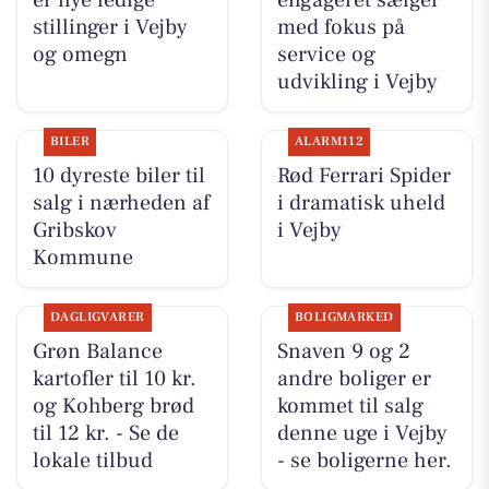
stillinger i Vejby
med fokus på
og omegn
service og
udvikling i Vejby
BILER
ALARM112
10 dyreste biler til
Rød Ferrari Spider
salg i nærheden af
i dramatisk uheld
Gribskov
i Vejby
Kommune
DAGLIGVARER
BOLIGMARKED
Grøn Balance
Snaven 9 og 2
kartofler til 10 kr.
andre boliger er
og Kohberg brød
kommet til salg
til 12 kr. - Se de
denne uge i Vejby
lokale tilbud
- se boligerne her.