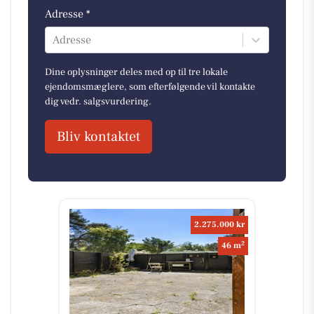
Adresse *
Adresse
Dine oplysninger deles med op til tre lokale
ejendomsmæglere, som efterfølgende vil kontakte
dig vedr. salgsvurdering.
Bliv kontaktet
2.275.000 kr
2
46 m