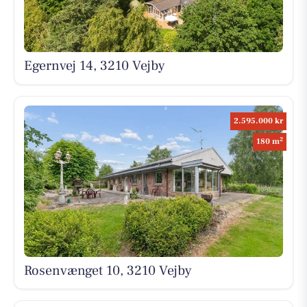
Egernvej 14, 3210 Vejby
2.595.000 kr
2
180 m
Rosenvænget 10, 3210 Vejby