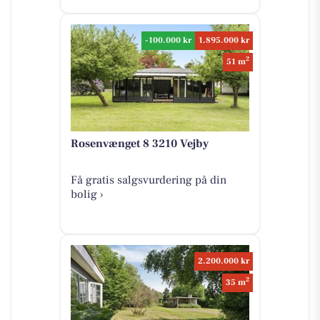
-100.000 kr
1.895.000 kr
2
51 m
Rosenvænget 8 3210 Vejby
Få gratis salgsvurdering på din
bolig ›
2.200.000 kr
2
35 m