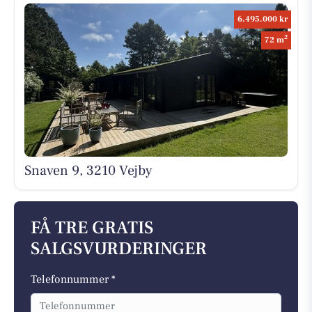
6.495.000 kr
2
72 m
Snaven 9, 3210 Vejby
FÅ TRE GRATIS
SALGSVURDERINGER
Telefonnummer *