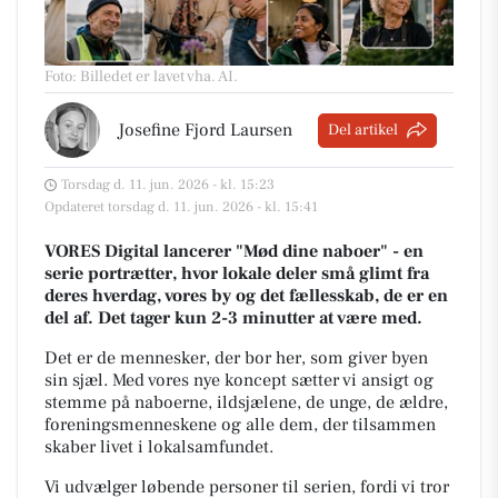
Foto: Billedet er lavet vha. AI
.
Josefine Fjord Laursen
Del artikel
Torsdag d. 11. jun. 2026 - kl. 15:23
Opdateret torsdag d. 11. jun. 2026 - kl. 15:41
VORES Digital lancerer "Mød dine naboer" - en
serie portrætter, hvor lokale deler små glimt fra
deres hverdag, vores by og det fællesskab, de er en
del af. Det tager kun 2-3 minutter at være med.
Det er de mennesker, der bor her, som giver byen
sin sjæl.
Med vores nye koncept sætter vi ansigt og
stemme på naboerne, ildsjælene, de unge, de ældre,
foreningsmenneskene og alle dem, der tilsammen
skaber livet i lokalsamfundet.
Vi udvælger løbende personer til serien, fordi vi tror