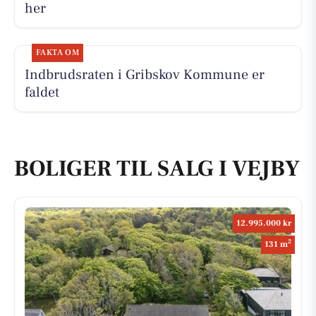
her
FAKTA OM
Indbrudsraten i Gribskov Kommune er
faldet
BOLIGER TIL SALG I VEJBY
12.995.000 kr
2
131 m