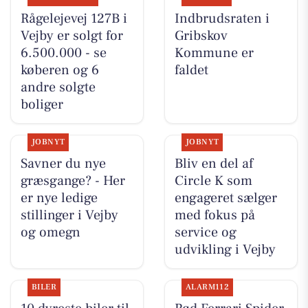
Rågelejevej 127B i
Indbrudsraten i
Vejby er solgt for
Gribskov
6.500.000 - se
Kommune er
køberen og 6
faldet
andre solgte
boliger
JOBNYT
JOBNYT
Savner du nye
Bliv en del af
græsgange? - Her
Circle K som
er nye ledige
engageret sælger
stillinger i Vejby
med fokus på
og omegn
service og
udvikling i Vejby
BILER
ALARM112