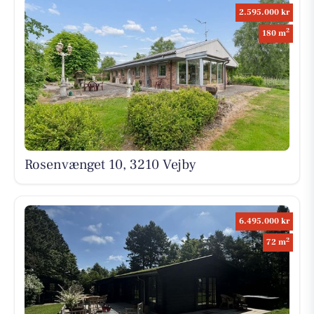
2.595.000 kr
2
180 m
Rosenvænget 10, 3210 Vejby
6.495.000 kr
2
72 m