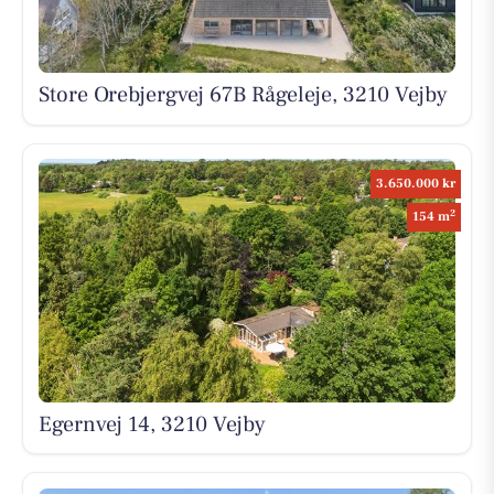
Store Orebjergvej 67B Rågeleje, 3210 Vejby
3.650.000 kr
2
154 m
Egernvej 14, 3210 Vejby