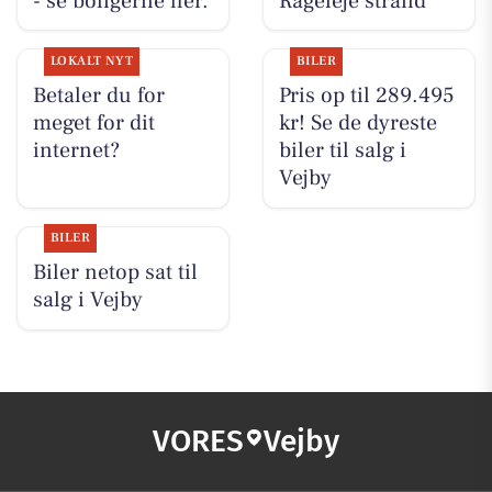
- se boligerne her.
Rågeleje strand
LOKALT NYT
BILER
Betaler du for
Pris op til 289.495
meget for dit
kr! Se de dyreste
internet?
biler til salg i
Vejby
BILER
Biler netop sat til
salg i Vejby
VORES
Vejby