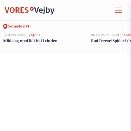
VORES
Vejby
Seneste nyt ›
13 timer siden |
VEJRET
06-08-2026 12:20 |
ALAR
Mild dag med lidt bid i vinden
Rød Ferrari Spider i d