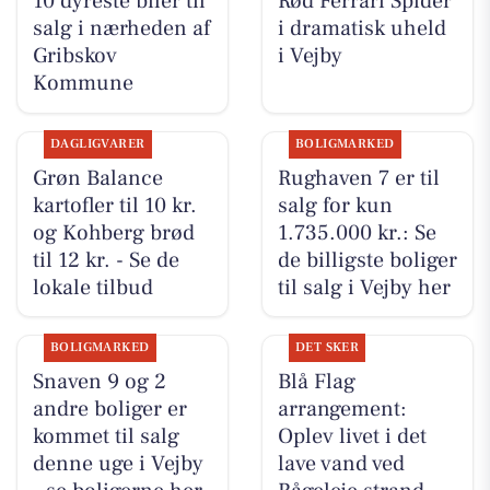
10 dyreste biler til
Rød Ferrari Spider
salg i nærheden af
i dramatisk uheld
Gribskov
i Vejby
Kommune
DAGLIGVARER
BOLIGMARKED
Grøn Balance
Rughaven 7 er til
kartofler til 10 kr.
salg for kun
og Kohberg brød
1.735.000 kr.: Se
til 12 kr. - Se de
de billigste boliger
lokale tilbud
til salg i Vejby her
BOLIGMARKED
DET SKER
Snaven 9 og 2
Blå Flag
andre boliger er
arrangement:
kommet til salg
Oplev livet i det
denne uge i Vejby
lave vand ved