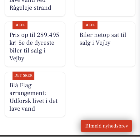
lave vand ved
Rågeleje strand
BILER
BILER
Pris op til 289.495
Biler netop sat til
kr! Se de dyreste
salg i Vejby
biler til salg i
Vejby
DET SKER
Blå Flag
arrangement:
Udforsk livet i det
lave vand
Tilmeld nyhedsbrev