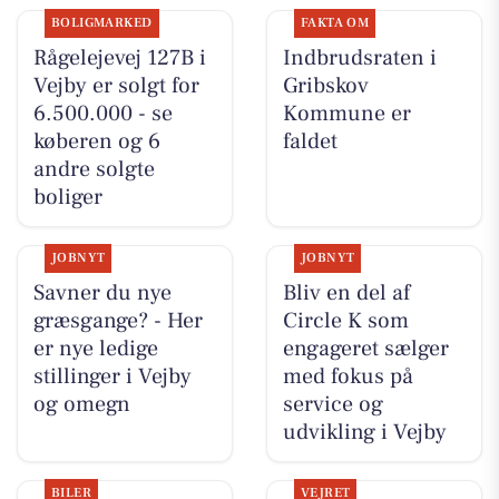
BOLIGMARKED
FAKTA OM
Rågelejevej 127B i
Indbrudsraten i
Vejby er solgt for
Gribskov
6.500.000 - se
Kommune er
køberen og 6
faldet
andre solgte
boliger
JOBNYT
JOBNYT
Savner du nye
Bliv en del af
græsgange? - Her
Circle K som
er nye ledige
engageret sælger
stillinger i Vejby
med fokus på
og omegn
service og
udvikling i Vejby
BILER
VEJRET