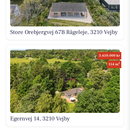
Store Orebjergvej 67B Rågeleje, 3210 Vejby
3.650.000 kr
2
154 m
Egernvej 14, 3210 Vejby