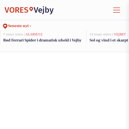
VORES
Vejby
Seneste nyt ›
7 timer siden |
ALARM112
14 timer siden |
VEJRET
Rød Ferrari Spider i dramatisk uheld i Vejby
Sol og vind i et skarpt