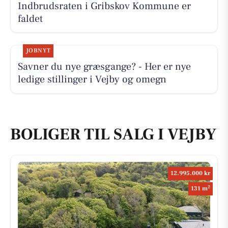
Indbrudsraten i Gribskov Kommune er
faldet
JOBNYT
Savner du nye græsgange? - Her er nye
ledige stillinger i Vejby og omegn
BOLIGER TIL SALG I VEJBY
12.995.000 kr
2
131 m