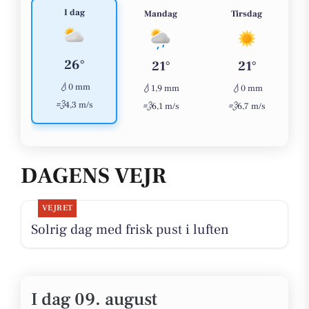
I dag
Mandag
Tirsdag
26°
21°
21°
💧
0 mm
💧
💧
1,9 mm
0 mm
💨
4,3 m/s
💨
💨
6,1 m/s
6,7 m/s
DAGENS VEJR
VEJRET
Solrig dag med frisk pust i luften
I dag 09. august