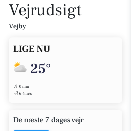
Vejrudsigt
Vejby
LIGE NU
25°
💧
0 mm
💨
6,4 m/s
De næste 7 dages vejr