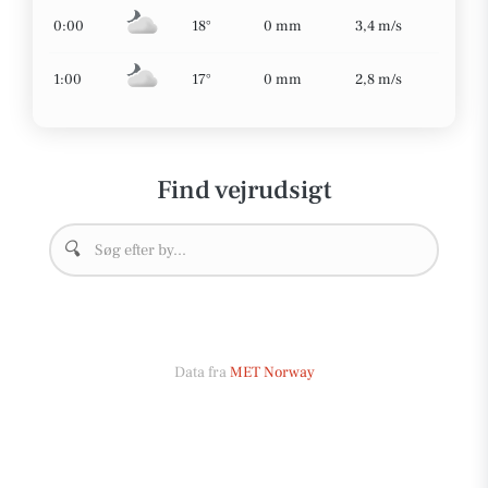
0:00
18°
0 mm
3,4 m/s
1:00
17°
0 mm
2,8 m/s
Find vejrudsigt
🔍
Data fra
MET Norway