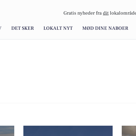
Gratis nyheder fra
dit
lokalområde
V
DET SKER
LOKALT NYT
MØD DINE NABOER