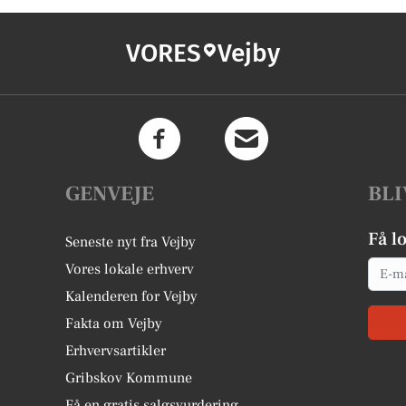
VORES
Vejby
GENVEJE
BLI
Få l
Seneste nyt fra Vejby
Email
Vores lokale erhverv
Kalenderen for Vejby
Fakta om Vejby
Erhvervsartikler
Gribskov Kommune
Få en gratis salgsvurdering