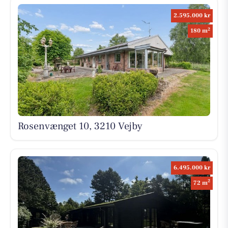
2.595.000 kr
2
180 m
Rosenvænget 10, 3210 Vejby
6.495.000 kr
2
72 m