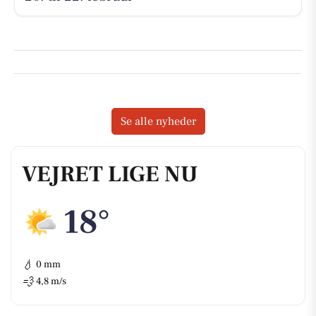
Se alle nyheder
VEJRET LIGE NU
18°
💧
0 mm
💨
4,8 m/s