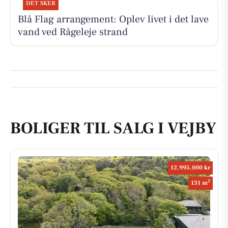
DET SKER
Blå Flag arrangement: Oplev livet i det lave
vand ved Rågeleje strand
BOLIGER TIL SALG I VEJBY
12.995.000 kr
2
131 m