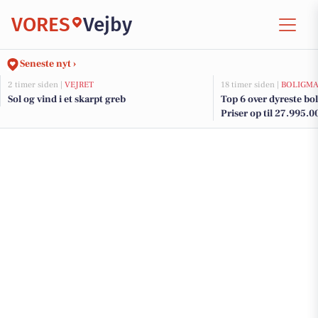
VORES
Vejby
Seneste nyt ›
2 timer siden |
VEJRET
18 timer siden |
BOLIGM
Sol og vind i et skarpt greb
Top 6 over dyreste boli
Priser op til 27.995.0