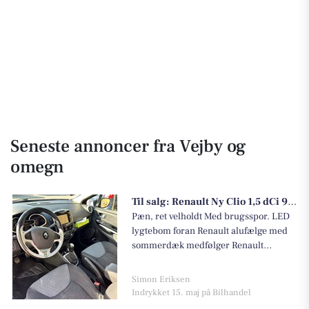
Seneste annoncer fra Vejby og
omegn
Til salg:
Renault Ny Clio 1,5 dCi 90 Sport Tourer
Pæn, ret velholdt Med brugsspor. LED
lygtebom foran Renault alufælge med
sommerdæk medfølger Renault
tagbøjler medfølger Udstyr: ABS El-
ruder Sædevarme Aircondition/klima
Simon Eriksen
Fartpilot
Indrykket 15. maj på Bilhandel