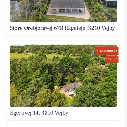
Store Orebjergvej 67B Rågeleje, 3210 Vejby
3.650.000 kr
2
154 m
Egernvej 14, 3210 Vejby