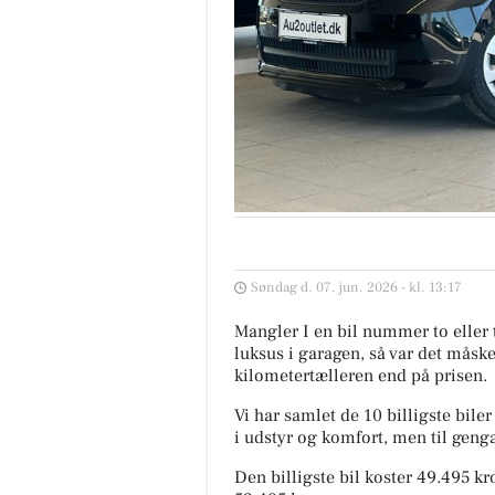
Søndag d. 07. jun. 2026 - kl. 13:17
Mangler I en bil nummer to eller 
luksus i garagen, så var det måsk
kilometertælleren end på prisen.
Vi har samlet de 10 billigste bile
i udstyr og komfort, men til geng
Den billigste bil koster 49.495 k