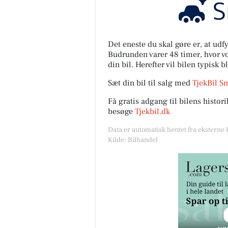
Det eneste du skal gøre er, at ud
Budrunden varer 48 timer, hvor vor
din bil. Herefter vil bilen typisk b
Sæt din bil til salg med
TjekBil S
Få gratis adgang til bilens histo
besøge
Tjekbil.dk
Data er automatisk hentet fra eksterne 
Kilde: Bilhandel