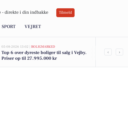
 -
direkte i din indbakke
Tilmeld
SPORT
VEJRET
05-08-2026 13:02 |
BOLIGMARKED
02-08-2026 16:04
‹
›
Top 6 over dyreste boliger til salg i Vejby.
Grøn Balance 
Priser op til 27.995.000 kr
Kohberg brød 
tilbud