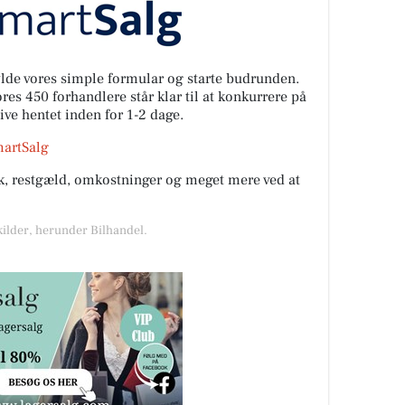
fylde vores simple formular og starte budrunden.
es 450 forhandlere står klar til at konkurrere på
live hentet inden for 1-2 dage.
martSalg
rik, restgæld, omkostninger og meget mere ved at
kilder, herunder Bilhandel.