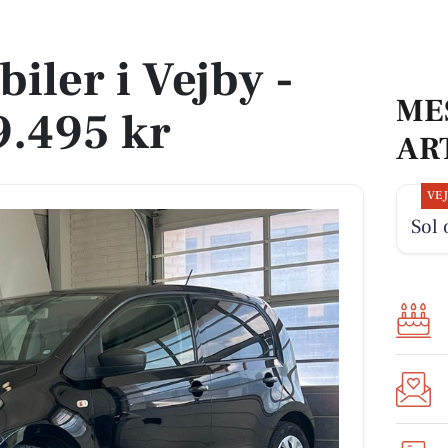
.495 kr
biler i Vejby -
ME
9.495 kr
AR
VE
Sol 