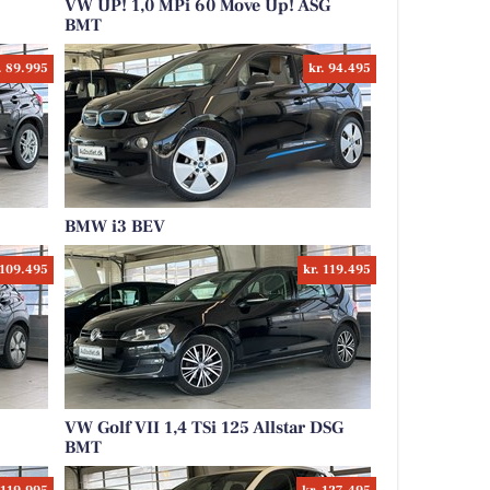
VW UP! 1,0 MPi 60 Move Up! ASG
BMT
. 89.995
kr. 94.495
BMW i3 BEV
 109.495
kr. 119.495
VW Golf VII 1,4 TSi 125 Allstar DSG
BMT