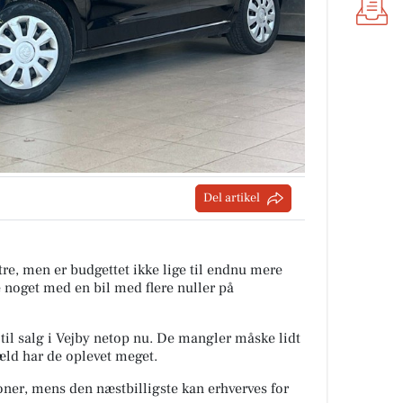
Del artikel
tre, men er budgettet ikke lige til endnu mere
e noget med en bil med flere nuller på
r til salg i Vejby netop nu. De mangler måske lidt
æld har de oplevet meget.
roner, mens den næstbilligste kan erhverves for