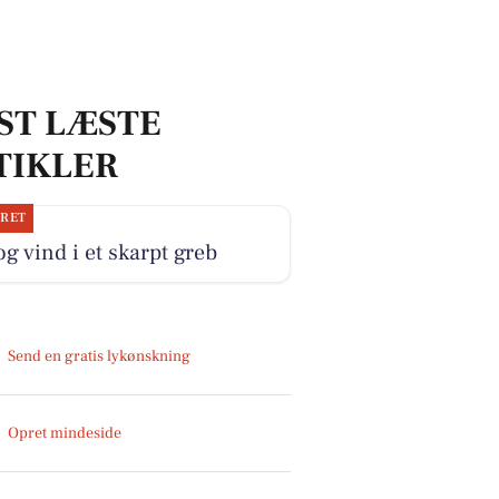
ST LÆSTE
TIKLER
JRET
og vind i et skarpt greb
Send en gratis lykønskning
Opret mindeside