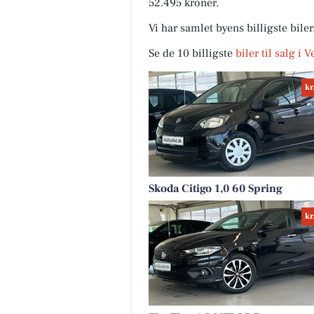
52.495 kroner.
Vi har samlet byens billigste bile
Se de 10 billigste
biler til salg i 
kr
Skoda Citigo 1,0 60 Spring
kr