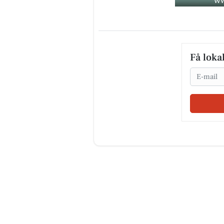
Få loka
Email