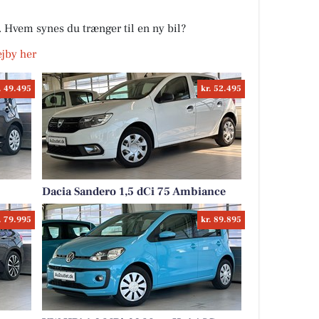
r. Hvem synes du trænger til en ny bil?
Vejby her
. 49.495
kr. 52.495
Dacia Sandero 1,5 dCi 75 Ambiance
. 79.995
kr. 89.895