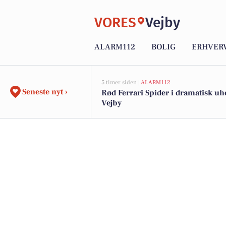
VORES
Vejby
ALARM112
BOLIG
ERHVER
5 timer siden |
ALARM112
Seneste nyt ›
Rød Ferrari Spider i dramatisk uhe
Vejby