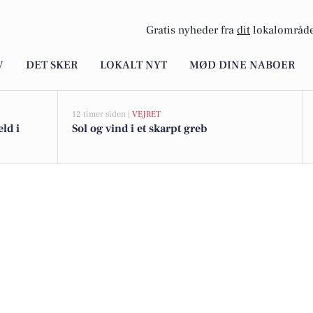
Gratis nyheder fra
dit
lokalområde
V
DET SKER
LOKALT NYT
MØD DINE NABOER
12 timer siden |
VEJRET
ld i
Sol og vind i et skarpt greb