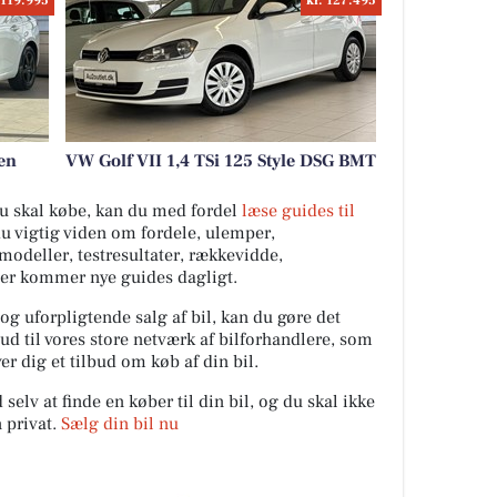
 119.995
kr. 127.495
en
VW Golf VII 1,4 TSi 125 Style DSG BMT
 du skal købe, kan du med fordel
læse guides til
du vigtig viden om fordele, ulemper,
ilmodeller, testresultater, rækkevidde,
Der kommer nye guides dagligt.
 og uforpligtende salg af bil, kan du gøre det
ud til vores store netværk af bilforhandlere, som
er dig et tilbud om køb af din bil.
elv at finde en køber til din bil, og du skal ikke
 privat.
Sælg din bil nu