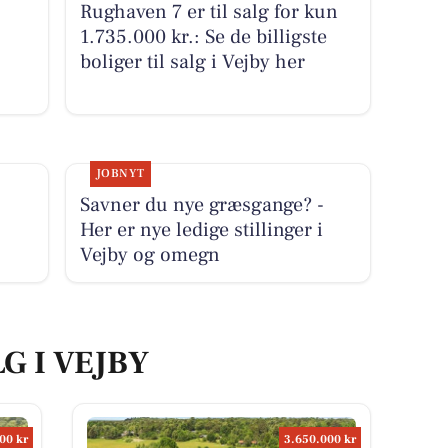
Rughaven 7 er til salg for kun
1.735.000 kr.: Se de billigste
boliger til salg i Vejby her
JOBNYT
Savner du nye græsgange? -
Her er nye ledige stillinger i
Vejby og omegn
G I VEJBY
00 kr
3.650.000 kr