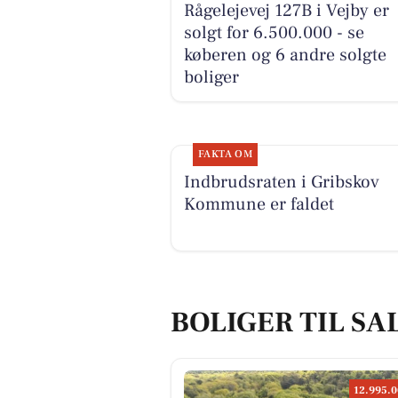
Rågelejevej 127B i Vejby er
solgt for 6.500.000 - se
køberen og 6 andre solgte
boliger
FAKTA OM
Indbrudsraten i Gribskov
Kommune er faldet
BOLIGER TIL SAL
12.995.0