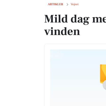
Mild dag med lidt bid i vinden
ARTIKLER
Vejret
Mild dag med
vinden