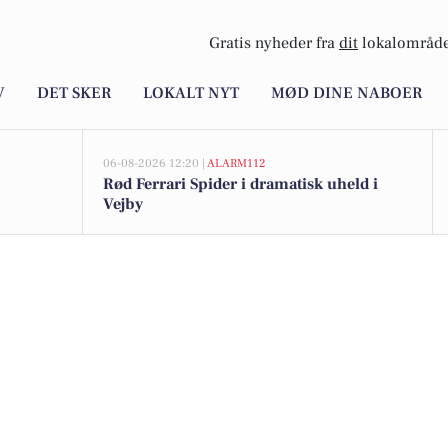
Gratis nyheder fra
dit
lokalområde
V
DET SKER
LOKALT NYT
MØD DINE NABOER
06-08-2026 12:20 |
ALARM112
Rød Ferrari Spider i dramatisk uheld i
Vejby