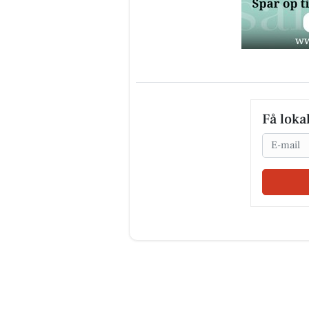
Få loka
Email