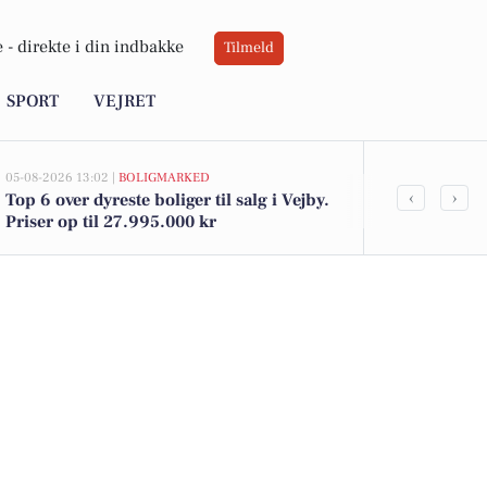
 -
direkte i din indbakke
Tilmeld
SPORT
VEJRET
05-08-2026 13:02 |
BOLIGMARKED
02-08-2026 16:04
‹
›
Top 6 over dyreste boliger til salg i Vejby.
Grøn Balance 
Priser op til 27.995.000 kr
Kohberg brød 
tilbud