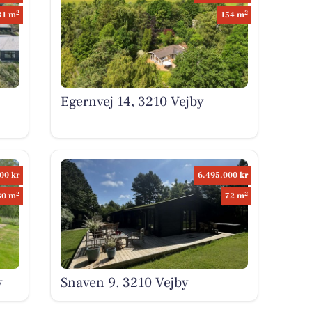
2
2
31 m
154 m
Egernvej 14, 3210 Vejby
00 kr
6.495.000 kr
2
2
80 m
72 m
y
Snaven 9, 3210 Vejby