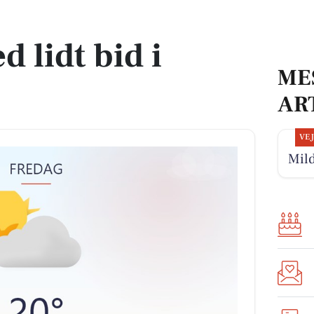
 lidt bid i
ME
AR
VE
Mild