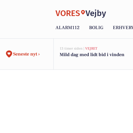
VORES
Vejby
ALARM112
BOLIG
ERHVER
13 timer siden |
VEJRET
Seneste nyt ›
Mild dag med lidt bid i vinden