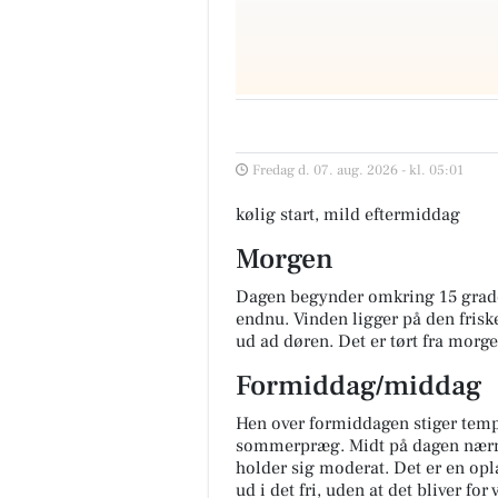
Fredag d. 07. aug. 2026 - kl. 05:01
kølig start, mild eftermiddag
Morgen
Dagen begynder omkring 15 grader
endnu. Vinden ligger på den friske 
ud ad døren. Det er tørt fra morg
Formiddag/middag
Hen over formiddagen stiger temper
sommerpræg. Midt på dagen nærm
holder sig moderat. Det er en oplag
ud i det fri, uden at det bliver for