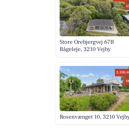
1
Store Orebjergvej 67B
Rågeleje, 3210 Vejby
2.595.0
1
Rosenvænget 10, 3210 Vejb