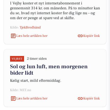
I Vejby koster et nyt internetabonnement i
gennemsnit 314 kr. om måneden. På to minutter kan
du se, hvad nyt internet koster for dig lige nu – og
om der er penge at spare ved at skifte.
Kilde:
TjekBredbånd
Læs hele artiklen her
Kopiér link
2 timer siden
VEJRET
Sol og lun luft, men morgenen
bider lidt
Kølig start, mild eftermiddag.
Kilde: MET.no
Læs hele artiklen her
Kopiér link