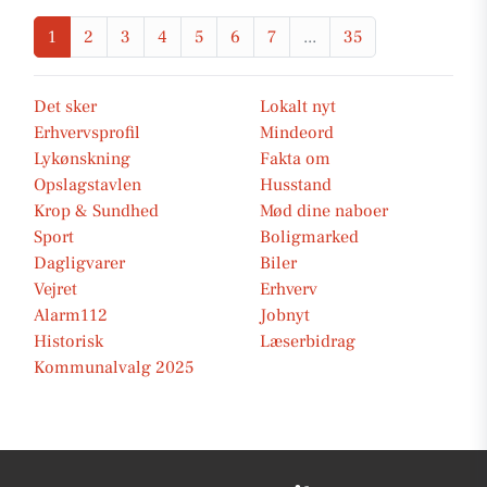
1
2
3
4
5
6
7
...
35
Det sker
Lokalt nyt
Erhvervsprofil
Mindeord
Lykønskning
Fakta om
Opslagstavlen
Husstand
Krop & Sundhed
Mød dine naboer
Sport
Boligmarked
Dagligvarer
Biler
Vejret
Erhverv
Alarm112
Jobnyt
Historisk
Læserbidrag
Kommunalvalg 2025