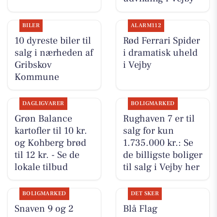
BILER
ALARM112
10 dyreste biler til
Rød Ferrari Spider
salg i nærheden af
i dramatisk uheld
Gribskov
i Vejby
Kommune
DAGLIGVARER
BOLIGMARKED
Grøn Balance
Rughaven 7 er til
kartofler til 10 kr.
salg for kun
og Kohberg brød
1.735.000 kr.: Se
til 12 kr. - Se de
de billigste boliger
lokale tilbud
til salg i Vejby her
BOLIGMARKED
DET SKER
Snaven 9 og 2
Blå Flag