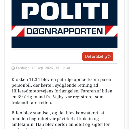
Del artikel
Fredag d. 12. sep. 2025 - kl. 12:30
Klokken 11.34 blev en patrulje opmærksom på en
personbil, der kørte i sydgående retning ad
Hillerødmotorvejens forlængelse. Føreren af bilen,
en 39-årig mand fra Vejby, var registreret som
frakendt førerretten.
Bilen blev standset, og det blev konstateret, at
manden bag rattet var påvirket af kokain og
amfetamin. Han blev derfor anholdt og sigtet for