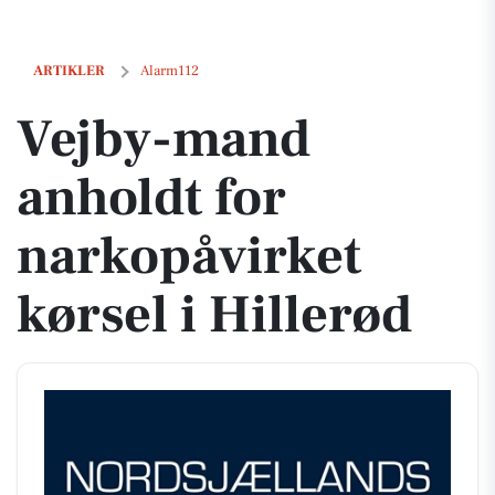
Vejby-mand anholdt for narkopåvirket kørsel i Hillerød
ARTIKLER
Alarm112
Vejby-mand
anholdt for
narkopåvirket
kørsel i Hillerød