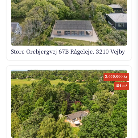
Store Orebjergvej 67B Rågeleje, 3210 Vejby
3.650.000 kr
2
154 m