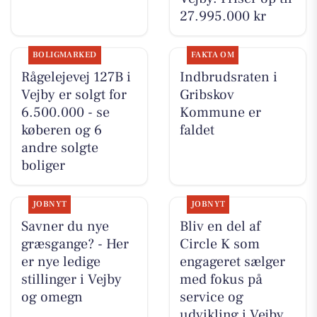
27.995.000 kr
BOLIGMARKED
FAKTA OM
Rågelejevej 127B i
Indbrudsraten i
Vejby er solgt for
Gribskov
6.500.000 - se
Kommune er
køberen og 6
faldet
andre solgte
boliger
JOBNYT
JOBNYT
Savner du nye
Bliv en del af
græsgange? - Her
Circle K som
er nye ledige
engageret sælger
stillinger i Vejby
med fokus på
og omegn
service og
udvikling i Vejby