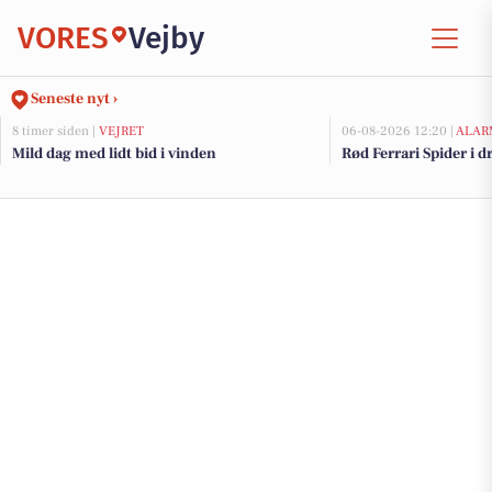
VORES
Vejby
Seneste nyt ›
8 timer siden |
VEJRET
06-08-2026 12:20 |
ALAR
Mild dag med lidt bid i vinden
Rød Ferrari Spider i d