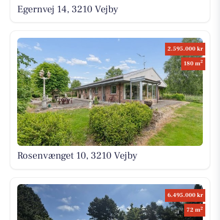
Egernvej 14, 3210 Vejby
2.595.000 kr
2
180 m
Rosenvænget 10, 3210 Vejby
6.495.000 kr
2
72 m