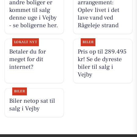
andre boliger er
arrangement:
kommet til salg
Oplev livet i det
denne uge i Vejby
lave vand ved
- se boligerne her.
Rågeleje strand
LOKALT NYT
BILER
Betaler du for
Pris op til 289.495
meget for dit
kr! Se de dyreste
internet?
biler til salg i
Vejby
BILER
Biler netop sat til
salg i Vejby