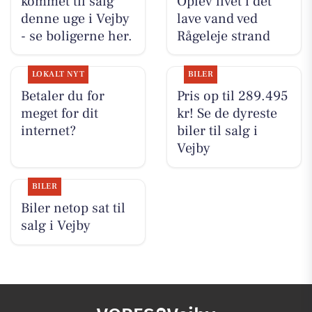
kommet til salg
Oplev livet i det
denne uge i Vejby
lave vand ved
- se boligerne her.
Rågeleje strand
LOKALT NYT
BILER
Betaler du for
Pris op til 289.495
meget for dit
kr! Se de dyreste
internet?
biler til salg i
Vejby
BILER
Biler netop sat til
salg i Vejby