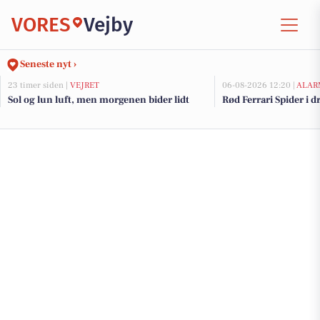
VORES
Vejby
Seneste nyt ›
23 timer siden |
VEJRET
06-08-2026 12:20 |
ALAR
Sol og lun luft, men morgenen bider lidt
Rød Ferrari Spider i d