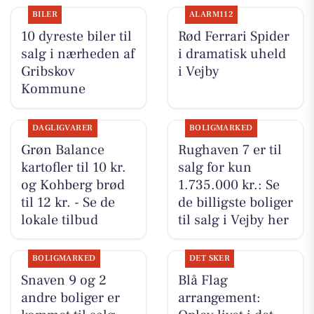
BILER
ALARM112
10 dyreste biler til
Rød Ferrari Spider
salg i nærheden af
i dramatisk uheld
Gribskov
i Vejby
Kommune
DAGLIGVARER
BOLIGMARKED
Grøn Balance
Rughaven 7 er til
kartofler til 10 kr.
salg for kun
og Kohberg brød
1.735.000 kr.: Se
til 12 kr. - Se de
de billigste boliger
lokale tilbud
til salg i Vejby her
BOLIGMARKED
DET SKER
Snaven 9 og 2
Blå Flag
andre boliger er
arrangement: