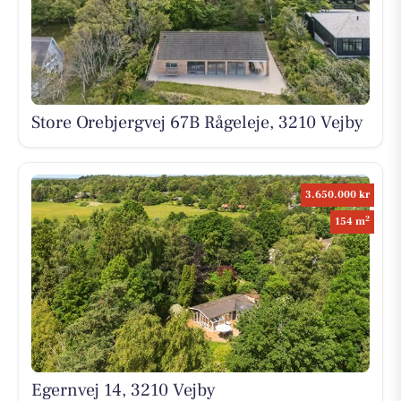
Store Orebjergvej 67B Rågeleje, 3210 Vejby
3.650.000 kr
2
154 m
Egernvej 14, 3210 Vejby