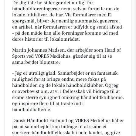
De digitale by-sider gør det muligt for
håndboldforeningerne nemt selv at fortælle om de
lokale initiativer, de har. Via formularer med få
spørgsmål, bliver der nemlig automatisk genereret
en artikel, når formularen er udfyldt og sendt afsted
– på den måde kan alle foreninger komme ud med
deres historier til lokalområdet.
Martin Johannes Madsen, der arbejder som Head of
Sports ved VORES Mediehus, glæder sig til at se
samarbejdet blomstre:
- Jeg er utroligt glad. Samarbejdet er en fantastisk
mulighed for at bringe endnu mere fokus på
håndbolden og de lokale håndboldklubber. Og jeg
er overbevist om, at vi i fællesskab vil bidrage til at
skabe større synlighed omkring håndboldklubberne,
og inspirere flere til at træde ind i
håndboldhallerne.
Dansk Håndbold Forbund og VORES Mediehus håber
på, at samarbejdet kan bidrage til at skabe et
stærkere håndboldfællesskab i hele landet, og give