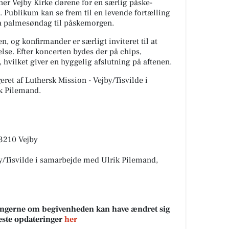
ner Vejby Kirke dørene for en særlig påske-
 Publikum kan se frem til en levende fortælling
fra palmesøndag til påskemorgen.
n, og konfirmander er særligt inviteret til at
lse. Efter koncerten bydes der på chips,
vilket giver en hyggelig afslutning på aftenen.
ret af Luthersk Mission - Vejby/Tisvilde i
k Pilemand.
 3210 Vejby
by/Tisvilde i samarbejde med Ulrik Pilemand,
sningerne om begivenheden kan have ændret sig
neste opdateringer
her