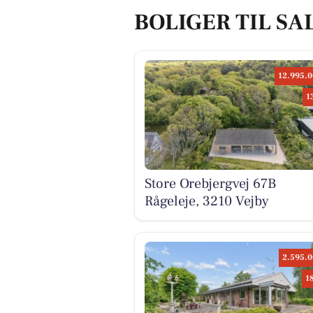
BOLIGER TIL SAL
12.995.0
1
Store Orebjergvej 67B
Rågeleje, 3210 Vejby
2.595.0
1