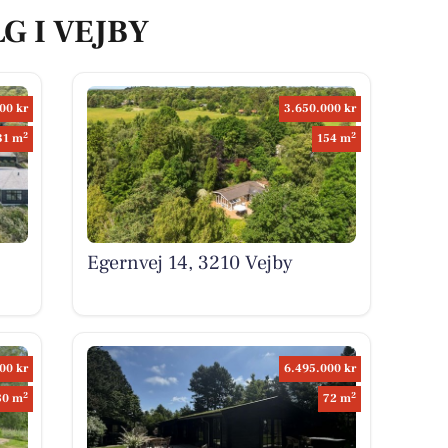
G I VEJBY
00 kr
3.650.000 kr
2
2
31 m
154 m
Egernvej 14, 3210 Vejby
00 kr
6.495.000 kr
2
2
80 m
72 m