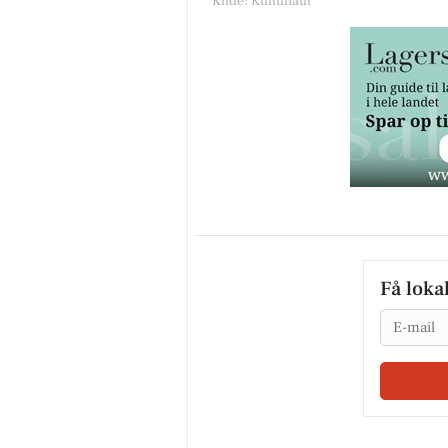
Kilde: Kultunaut
Få loka
Email