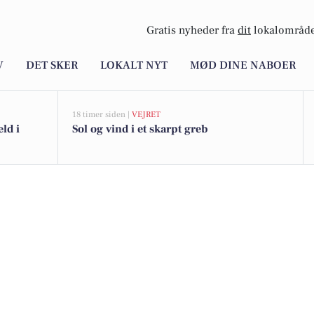
Gratis nyheder fra
dit
lokalområde
V
DET SKER
LOKALT NYT
MØD DINE NABOER
18 timer siden |
VEJRET
ld i
Sol og vind i et skarpt greb