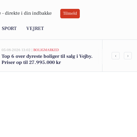
 -
direkte i din indbakke
Tilmeld
SPORT
VEJRET
05-08-2026 13:02 |
BOLIGMARKED
02-08-2026 16:04
‹
›
Top 6 over dyreste boliger til salg i Vejby.
Grøn Balance 
Priser op til 27.995.000 kr
Kohberg brød 
tilbud