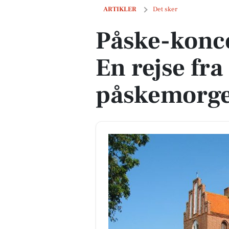
Påske-koncert i Vejby Kirke: En rejse 
ARTIKLER
Det sker
Påske-konce
En rejse fr
påskemorg