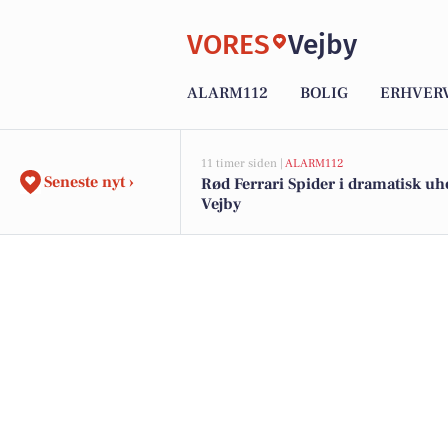
VORES
Vejby
ALARM112
BOLIG
ERHVER
11 timer siden |
ALARM112
Seneste nyt ›
Rød Ferrari Spider i dramatisk uhe
Vejby