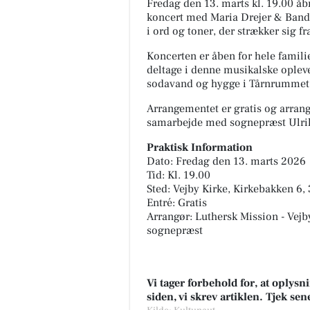
Fredag den 13. marts kl. 19.00 åb
koncert med Maria Drejer & Band.
i ord og toner, der strækker sig 
Koncerten er åben for hele familie
deltage i denne musikalske opleve
sodavand og hygge i Tårnrummet, h
Arrangementet er gratis og arrange
samarbejde med sognepræst Ulri
Praktisk Information
Dato: Fredag den 13. marts 2026
Tid: Kl. 19.00
Sted: Vejby Kirke, Kirkebakken 6,
Entré: Gratis
Arrangør: Luthersk Mission - Vej
sognepræst
Vi tager forbehold for, at oply
siden, vi skrev artiklen. Tjek se