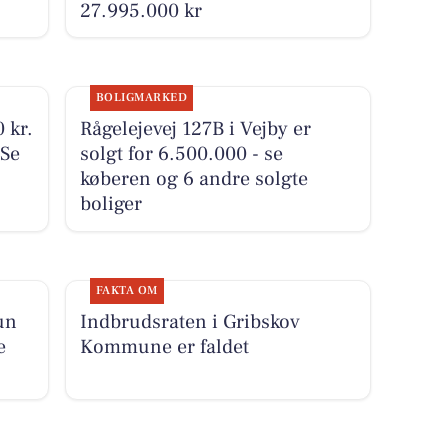
27.995.000 kr
BOLIGMARKED
 kr.
Rågelejevej 127B i Vejby er
 Se
solgt for 6.500.000 - se
køberen og 6 andre solgte
boliger
FAKTA OM
un
Indbrudsraten i Gribskov
e
Kommune er faldet