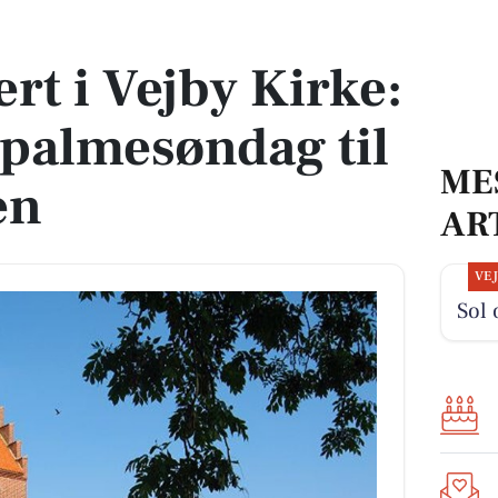
fra palmesøndag til påskemorgen
rt i Vejby Kirke:
a palmesøndag til
ME
en
AR
VE
Sol 